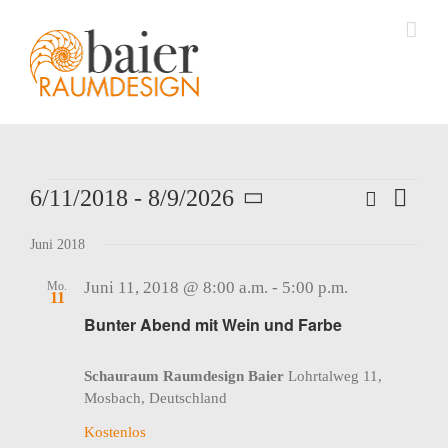
Zum
Inhalt
springen
Veranstaltungen
Suche
Verans
6/11/2018
 - 
8/9/2026
Veranstalt
Liste
Ansich
Datum
Suche
Naviga
Juni 2018
wählen.
und
Juni 11, 2018 @ 8:00 a.m.
-
5:00 p.m.
Mo.
Ansichten,
11
Navigation
Bunter Abend mit Wein und Farbe
Schauraum Raumdesign Baier
Lohrtalweg 11,
Mosbach, Deutschland
Kostenlos