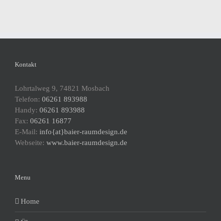
Kontakt
Lohrtalweg 9, 74821 Mosbach
Telefon:
06261 893988
Handy:
06261 893988
Fax:
06261 16877
E-Mail:
info{at}baier-raumdesign.de
Webseite:
www.baier-raumdesign.de
Menu
Home